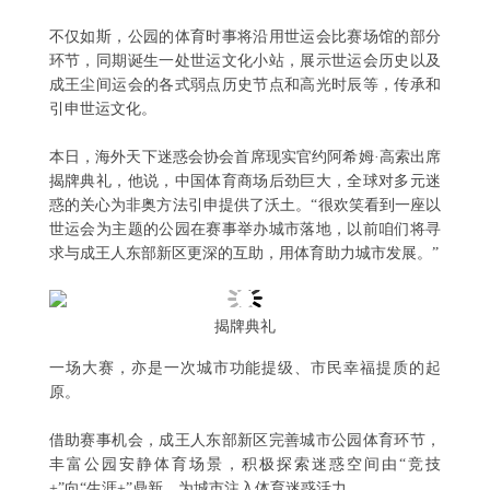
不仅如斯，公园的体育时事将沿用世运会比赛场馆的部分
环节，同期诞生一处世运文化小站，展示世运会历史以及
成王尘间运会的各式弱点历史节点和高光时辰等，传承和
引申世运文化。
本日，海外天下迷惑会协会首席现实官约阿希姆·高索出席
揭牌典礼，他说，中国体育商场后劲巨大，全球对多元迷
惑的关心为非奥方法引申提供了沃土。“很欢笑看到一座以
世运会为主题的公园在赛事举办城市落地，以前咱们将寻
求与成王人东部新区更深的互助，用体育助力城市发展。”
揭牌典礼
一场大赛，亦是一次城市功能提级、市民幸福提质的起
原。
借助赛事机会，成王人东部新区完善城市公园体育环节，
丰富公园安静体育场景，积极探索迷惑空间由“竞技
+”向“生涯+”鼎新，为城市注入体育迷惑活力。