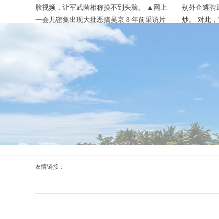
脸视频，让军武菌相称摸不到头脑。 ▲网上
别外企遴聘
一会儿密集出现大批恶搞吴京 8 年前采访片
炒。 对此
断的视频 这段采访原对话是这样的： 起首吴
所谓"全民强
京示意，拍摄这种国产军事动作电影很阻截
当今才"强制
易，他有一些不是拿钱就能换来的独特教化，
读计谋、误
拍这种戏有东说念主坚抓下来了，有东说念主
了什么信号
没坚抓下来，我气运好坚抓下...
么？ 所谓"社
友情链接：