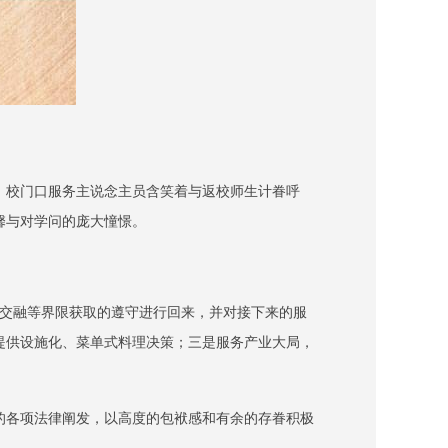
。校门口服务主说念主员含笑着与返校师生计眷呼
馨与对学问的庞大憧憬。
交融等界限获取的遵守进行回来，并对接下来的服
提供设施化、菜单式料理决策；三是服务产业大局，
各项法律阐发，以高度的包袱感和有余的存眷积极