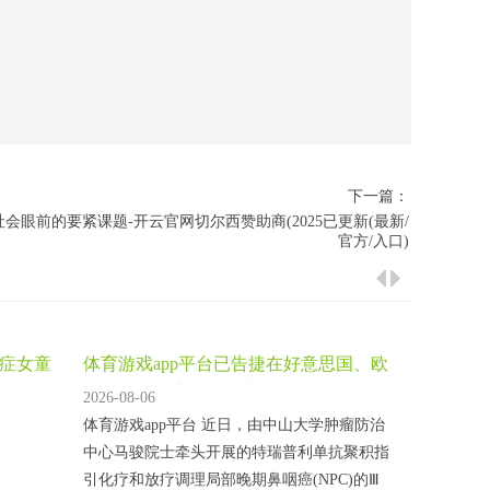
下一篇：
会眼前的要紧课题-开云官网切尔西赞助商(2025已更新(最新/
官方/入口)
然症女童
体育游戏app平台已告捷在好意思国、欧
洲等多个国度批准上市-开云
2026-08-06
体育游戏app平台 近日，由中山大学肿瘤防治
中心马骏院士牵头开展的特瑞普利单抗聚积指
引化疗和放疗调理局部晚期鼻咽癌(NPC)的Ⅲ