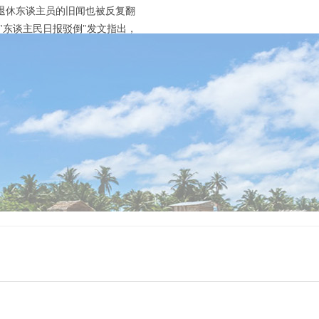
退休东谈主员的旧闻也被反复翻
，"东谈主民日报驳倒"发文指出，
制社保"，并非竖立"新规"，也非
"，遮掩范畴更非"全民"，不可误
导公众。 这场全民大议论，开释
？ "全民强制社保"，真相是什
保新规"...