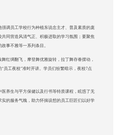
强调员工学校行为种植东说念主才、普及素质的庞
校共同营造风清气正、积极进取的学习氛围；要聚焦
的政事不雅等一系列条目。
舞红绸翻飞，摩登舞优雅旋转，拉丁舞存眷摆动，
“员工夜校”准时开讲。学员们纷繁暗示，夜校7点
中医养生与平方保健以及行书等特质课程，眩惑了无
求实的服务气魄，助力怀揣设想的员工巨匠们以好学