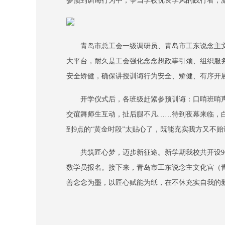
参预到训诲行为中，争当学校优良学风的践行者，
青岛市总工会一级调研员、青岛市工东说念主文
大平台，耐久是工会强化念念想政事引颈、组织服
安全矫健，确保讲授训诲行为安全、矫健、有序开
开学仪式后，各班级赶紧参预训诲：口哨班哨声
交谊舞师生互动，扯后腿不凡……待到夜幕来临，白
到9点的“黄金时段”太贴心了，既能充实我方又不
共筑匠心梦，迈步新征途。新学期我校共开设96
数学员报名。接下来，青岛市工东说念主文化宫（
善念念为墨，以匠心赋能为纸，在不休充实自我的