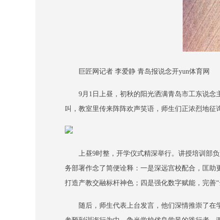
巨匠网记者 李爱静 青岛报说念开yun体育网
9月1日上昼，初秋的阳光洒满青岛市工东说念主
叫，教室里传来阵阵欢声笑语，师生们正浓烈地征
上昼9时整，开学仪式精深举行。讲授培训部负责
务部署作念了简便诠释：一是深远宫校配合，匡助
打造产教交融标杆神色；四是强化数字赋能，完善“
随后，师生代表上台发言，他们深情推崇了在学