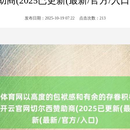
助商(2025已更新(最新/官方/入口
发布日期：2025-10-19 07:22 点击次数：213