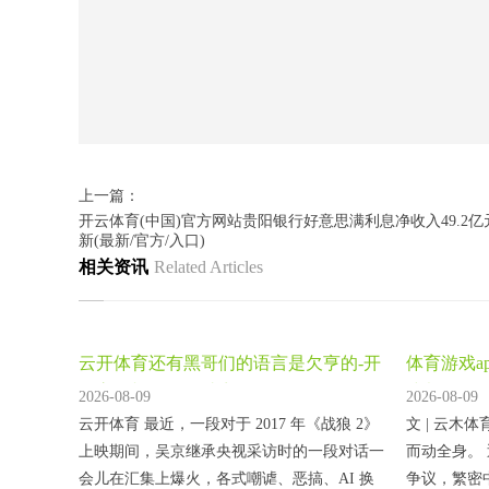
上一篇：
开云体育(中国)官方网站贵阳银行好意思满利息净收入49.2亿元
新(最新/官方/入口)
相关资讯
Related Articles
云开体育还有黑哥们的语言是欠亨的-开
体育游戏a
云官网切尔西赞助商(2025
建都是无效
2026-08-09
2026-08-09
云开体育 最近，一段对于 2017 年《战狼 2》
文 | 云木
上映期间，吴京继承央视采访时的一段对话一
而动全身。
会儿在汇集上爆火，各式嘲谑、恶搞、AI 换
争议，繁密