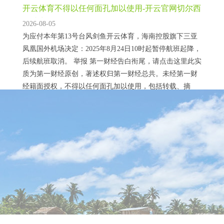
开云体育不得以任何面孔加以使用-开云官网切尔西
赞助商(2025已
2026-08-05
为应付本年第13号台风剑鱼开云体育，海南控股旗下三亚
凤凰国外机场决定：2025年8月24日10时起暂停航班起降，
后续航班取消。 举报 第一财经告白衔尾，请点击这里此实
质为第一财经原创，著述权归第一财经总共。未经第一财
经籍面授权，不得以任何面孔加以使用，包括转载、摘
编、复制或诞生镜像。第一财经保留细腻侵权者法律职守
的职权。如需得到授权请联系第一财经版权部：
开云官网切尔西赞助商“咱们还有一些粉丝一又友
banquan@yicai.com 文章作家...
最近来不了上海-开云
2026-08-05
粉丝经济烈烈轰轰，这几天除了时期少年团的上海演唱
会，STAYREAL PARK在8月23日开园，劝诱多数五月天粉
丝到场。 STAYREAL PARK是由创意潮水品牌STAYREAL
打造的潮趣主题游牧店，已游历过北京、杭州、成王人、
深圳等十多个城市。本次快闪以“碰见公园驰骋上海”为主
题，落地长宁来福士百年钟楼。据悉，创意潮牌
STAYREAL由五月天阿信与艺术家不二良于2007年设置，