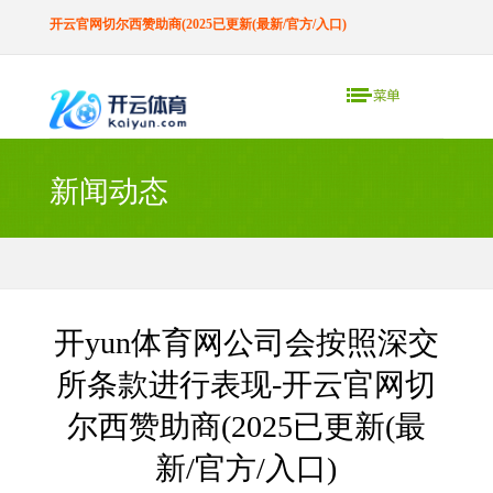
开云官网切尔西赞助商(2025已更新(最新/官方/入口)
新闻动态
开yun体育网公司会按照深交
所条款进行表现-开云官网切
尔西赞助商(2025已更新(最
新/官方/入口)