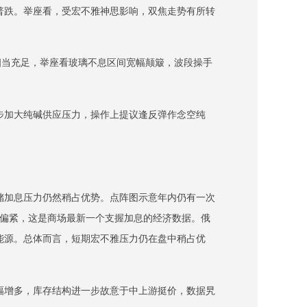
普跌。举座看，受宏不雅神思影响，双焦走势有所转
不相当充足，举座看玻璃不息区间宽幅颠簸，波段操手
步加大纯碱供应压力，操作上提议逢反弹作念空纯
储加息压力仍然稍占优势。点阵图示意年内仍有一次
然偏紧，这是商场最新一个支握加息的经济数据。俄
能源。总体而言，短期宏不雅压力仍在盘中稍占优
幅增多，库存结构进一步故意于中上游挺价，数据旯