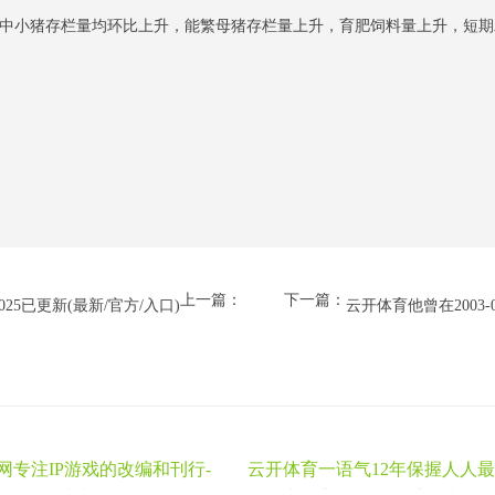
中小猪存栏量均环比上升，能繁母猪存栏量上升，育肥饲料量上升，短期二
上一篇：
下一篇：
5已更新(最新/官方/入口)
云开体育他曾在2003-
育网专注IP游戏的改编和刊行-
云开体育一语气12年保握人人