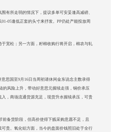
氛围有所走弱的情况下，提议多单可安妥逢高减磅、
-05逢低正套的头寸来抒发。PP仍处产能投放周
趋于宽松；另一方面，籽棉收购行将开启，棉农与轧
，好意思国至9月16日当周初请休闲金东说念主数录得
着陆的风险上升，带动好意思元握续走强，铜价承压
流入，商场流通货源充足，现货升水握续承压，可贵
干涉节前备货阶段，但高价使得下贱采购意愿不足，且
续可贵。氧化铝方面，当今的盘面价钱照旧处于全行