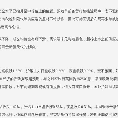
完全水平已抬升至中等偏上的位置。跟着节前备货行情接近尾声，宏不雅
有秋检和限气等供应端的题材不错炒作，因此可待回调后布局再多单或以01
远逢高作念缩。
续下降，成交均价也有所下滑，需求端未见彰着起色，新棉上市之前供应
要可贵新疆天气的影响。
跌1.35%，沪铜主力日盘收跌0.36%，夜盘收跌0.96%。宏不雅面
好意思国经济的强势握续超预期，与之对应昨日英国告示不加息，举座欧洲硬
补库阶段，对节前短期浪费或有所提振，但入口窗口掀开，国外货源握续
收跌1.42%，沪铝主力日盘收涨0.86%，夜盘收跌0.31%。本周缓缓
偏强运行，低库存问题改善前，展望铝价仍将保握强势，跨期正套仍可握