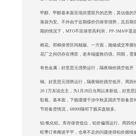
甲醇。甲醇基本面呈现供需双升的态势，其估值的
落袋为安。不外由于近期煤价仍保管强势，且后期仍
期的情况下，MTO不应保管高利润，PP-3MA中遥
棉花。郑棉保管区间颠簸。一方面，抛储成交率握
花厂之间仍存在博弈，老本端援救仍强。同期，需
有色金属：好意思元强势运行，隔夜铜价跳空低开
铜。好意思元强势运行，隔夜铜价跳空低开。周四伦铜收
20.1万东说念主，为1月28日当周以来新低，
彰着。基本面，下贱缓缓干涉中秋及国庆节前备货
节前备货情况，68000隔邻下贱买盘较多。
铝/氧化铝。库存保管低位，铝价偏强运行。周四伦铝
旺季订单阐述平平，仓单不足的问题使得铝价握续