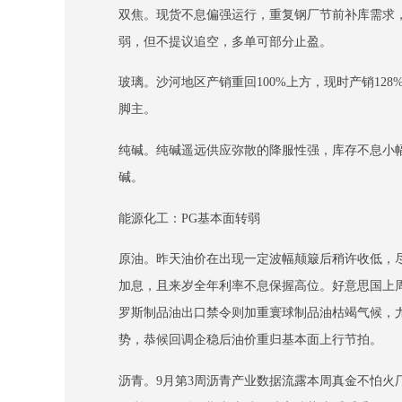
双焦。现货不息偏强运行，重复钢厂节前补库需求
弱，但不提议追空，多单可部分止盈。
玻璃。沙河地区产销重回100%上方，现时产销1
脚主。
纯碱。纯碱遥远供应弥散的降服性强，库存不息小
碱。
能源化工：PG基本面转弱
原油。昨天油价在出现一定波幅颠簸后稍许收低，
加息，且来岁全年利率不息保握高位。好意思国上
罗斯制品油出口禁令则加重寰球制品油枯竭气候，
势，恭候回调企稳后油价重归基本面上行节拍。
沥青。9月第3周沥青产业数据流露本周真金不怕