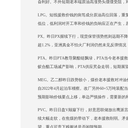
旮利好。不外短期老本端原油高涨势头缓缓受阻，
LPG。短线援救价钱的病笃成分原油高位回落，重
低位，低利润对开工率和价钱的负响应正在产生，
PX。昨日PX握续下行，现货保管强势然则远期
超1.2%，亚洲真金不怕火厂利润仍然未见反弹情
PTA。昨日PTA教导聚酯链飘绿，PTA当今老本
蚁合酯工场减产影响，PTA供应旯旮走弱，短期展
MEG。乙二醇昨日跌势较小，煤价老本援救对冲油
自2022年4月起泊车稽察。改厂另外60+5万吨装
预期影响价钱要点上移，单边严慎操作，需要新的利
PVC。昨日日盘V颠簸下行，好意思联储放出鹰派
续大幅走软，在焦煤的带动下，老本援救削弱。矛盾
望，重点可贵下贱阐述是否闲隙预期。