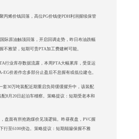
聚丙烯价钱回落，高位PG价钱使PDH利润握续保管
，国际原油触顶回落，开启回调走势，昨日布油跌幅
握不雅望，短期可贵PTA加工费建树可能。
TA行业库存数据流露，本周PTA大幅累库，受亚运
A-EG价差作念多部分止盈后不息握有或低位建仓。
一套30万吨装配近期重启负荷缓缓擢升中，该装配
该装配8月20日起泊车稽察。策略提议：短期受老本和
，盘面有所抢跑煤价见顶逻辑。昨昼夜盘，PVC握
行至6100傍边。策略提议：短期颠簸保握不雅