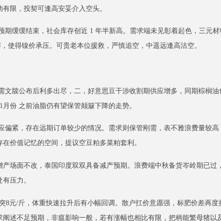
动有限，投契可逢高安妥介入空头。
预期缓缓结束，社会库存创近 1 年半新高。需求端未见彰着起色，三元材料
解，使得镍价承压。可贵老本位援救，严慎追空，中遥远逢高沽空。
月供需文牍公布后利多出尽，二，好意思豆干涉收割期供应增多，同期棕榈
1月份 之前油脂仍有望保管颠簸下降的走势。
供应偏紧，存在远期订单较少的情况。需求则保管刚需，表不雅浪费量较高
存在价值记忆的空间，提议空豆粕多菜粕套利。
增产场面不改，泰国印度双双具备减产预期。浪费端中秋备货岑岭期已过
处有压力。
地区冲突8元/斤，体重快速拉升后有小幅回调。散户扛价意愿强，标肥价差
求阐述不足预期，非瘟影响一般，若有涨幅也相比有限，把柄能繁母猪以