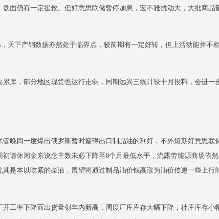
，盘面仍有一定援救。但好意思联储暂停加息，宏不雅扰动大，大批商品
28%，天下产销数据亦然处于临界点，较前期有一定好转，但上活动能并
幅累库，部分地区现货也运行走弱，同期远兴三线计较十月投料，会进一
尽管晚间一度爆出俄罗斯暂时窒碍出口制品油的利好，不外短期好意思联
周初请休闲金东说念主数未必下降至8个月最低水平，流露劳能源商场依
尤其是本以吃紧的柴油，展望将通过制品油价钱高涨为油价传递一些上行
火厂开工率下降而出货量创年内新高，周度厂库库存大幅下降，社库库存小