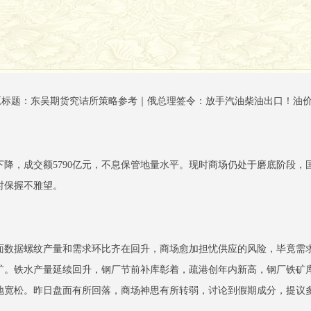
原标题：东吴期货究诘所策略参考｜俄总理签令：放手汽油柴油出口！油价
家下降，成交额5790亿元，不息保管地量水平。现时商场仍处于磨底阶段
时保握不雅望。
面数据螺纹产量和需求环比齐在回升，商场愈加担忧供应的风险，毕竟需
。铁水产量延续回升，钢厂节前补库彰着，疏港创年内新高，钢厂铁矿库
地宽松。昨日盘面有所回落，商场神思有所转弱，讨论到假期成分，提议