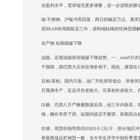
业盈利水平，需求端无更多增量，进一步进取的驱
镍/不锈钢。沪镍冲高回落，两日跌幅近万点。累库
尼RKAB有用期延至三年，原料端枯竭担忧神思缓
农产物:短期颠簸下降
油脂。近期油脂保管颠簸下降趋势。一，usda9
于预期，跟巴西大豆供应增多相干。因此，展望在1
豆粕/菜粕。国内方面，油厂开机保管低位，举座
豆预测丰产，近远月价差较大。豆菜粕价差较大，
白糖。巴西八月产糖量数据走高，创三年内新高，
储，糖价有所下滑。短期内提议不雅望，前期高位
生猪。现货价钱苟简结识在8-8.2元/斤，部分
举座商场压栏神思一般，当今学生开学中秋旺季需