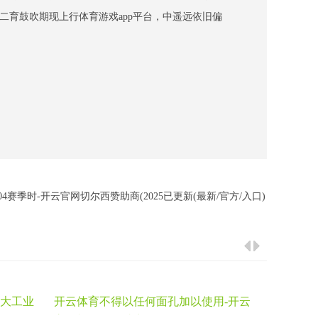
育鼓吹期现上行体育游戏app平台，中遥远依旧偏
04赛季时-开云官网切尔西赞助商(2025已更新(最新/官方/入口)
最大工业
开云体育不得以任何面孔加以使用-开云