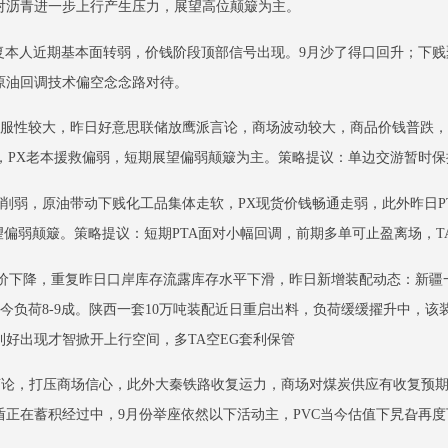
对沥青进一步上行产生压力，展望高位颠簸为主。
复本人近期基本面转弱，价钱阶段顶部信号出现。9月沙了得口回升；下贱
原油回调技术偏空念念路对待。
不降服性较大，昨日好意思联储放鹰派言论，商场波动较大，商品价钱普跌
况，PX老本援救偏弱，短期展望偏弱颠簸为主。策略提议：单边交游暂时保
援救削弱，原油带动下贱化工品集体走软，PX现货价钱畅通走弱，此外昨日P
望偏弱颠簸。策略提议：短期PTA面对小幅回调，前期多单可止盈离场，T
价下降，重复昨日口岸库存流露库存水平下滑，昨日新增装配动态：新疆
配当今负荷8-9成。陕西一套10万吨装配近日重启出料，负荷缓缓擢升中，
好出现才智掀开上行空间，多TA空EG套利保管
言论，打压商场信心，此外大秦铁路收复运力，商场对煤炭供应有收复预期
正在蓄积经过中，9月份举座依然以下活动主，PVC当今估值下旯旮再度下