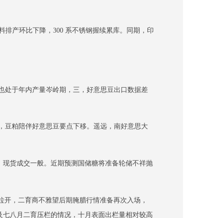
排产环比下降，300 系不锈钢握续累库。同期，印
油也处于年内产量岑岭期，三，好意思豆出口数据差
，豆粕陪伴好意思豆要点下移。遥远，南好意思大
，现货成交一般。近期预测国储糖将准备轮储不祥抛
再度拉开，二育商不雅望后期腌腊行情准备再次入场，
及七八月二育压栏的情况，十月表面出栏量相对较高